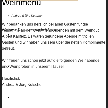
Weinmenü
KUTSCHERS
Andrea & Jörg Kutscher
Wir bedanken uns herzlich bei allen Gästen für die
Weine & Delikatessen in Witten
Teilnahme an den Weinmenü-Abenden mit dem Weingut
DEKO
Albert Kallfelz. Es waren gelungene Abende mit tollen
Gästen und wir haben uns sehr über die netten Komplimente
gefreut.
Wir freuen uns schon jetzt auf die folgenden Weinabende
GALERIE
und Weinproben in unserem Hause!
Herzlichst,
Andrea & Jörg Kutscher
SPEISEN