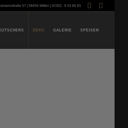
smannstraße 57 | 58456 Witten | 02302 . 9 33 66 93
KUTSCHERS
DEKO
GALERIE
SPEISEN