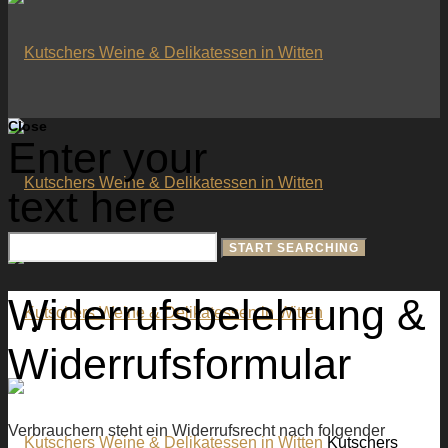
Close
Enter your
text here
Widerrufsbelehrung &
AKTUELLES
Widerrufsformular
Verbrauchern steht ein Widerrufsrecht nach folgender
Kutschers