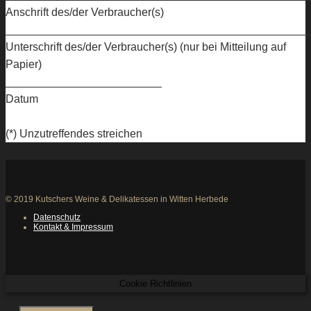
Anschrift des/der Verbraucher(s)
________________________________________________
Unterschrift des/der Verbraucher(s) (nur bei Mitteilung auf
Papier)
_________________________
Datum
(*) Unzutreffendes streichen
© 2019 Kutschers Weine & Delikatessen in Witten Herbede
Datenschutz
Kontakt & Impressum
Cookie Richtlinien