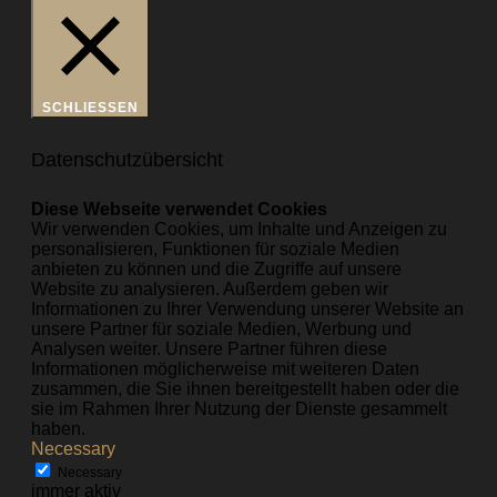
SCHLIESSEN
Datenschutzübersicht
Diese Webseite verwendet Cookies
Wir verwenden Cookies, um Inhalte und Anzeigen zu
personalisieren, Funktionen für soziale Medien
anbieten zu können und die Zugriffe auf unsere
Website zu analysieren. Außerdem geben wir
Informationen zu Ihrer Verwendung unserer Website an
unsere Partner für soziale Medien, Werbung und
Analysen weiter. Unsere Partner führen diese
Informationen möglicherweise mit weiteren Daten
zusammen, die Sie ihnen bereitgestellt haben oder die
sie im Rahmen Ihrer Nutzung der Dienste gesammelt
haben.
Necessary
Necessary
immer aktiv