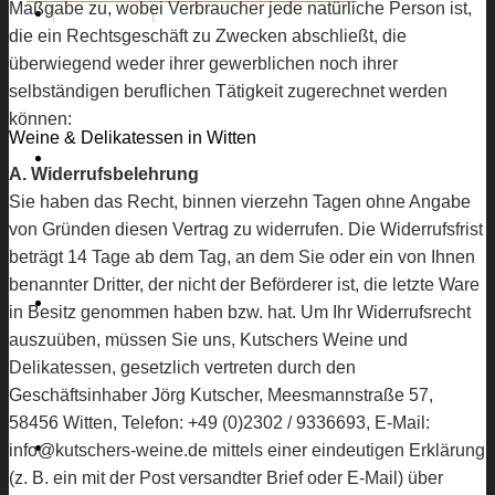
Maßgabe zu, wobei Verbraucher jede natürliche Person ist,
KUTSCHERS
die ein Rechtsgeschäft zu Zwecken abschließt, die
überwiegend weder ihrer gewerblichen noch ihrer
selbständigen beruflichen Tätigkeit zugerechnet werden
können:
Weine & Delikatessen in Witten
DEKO
A. Widerrufsbelehrung
Sie haben das Recht, binnen vierzehn Tagen ohne Angabe
von Gründen diesen Vertrag zu widerrufen. Die Widerrufsfrist
beträgt 14 Tage ab dem Tag, an dem Sie oder ein von Ihnen
benannter Dritter, der nicht der Beförderer ist, die letzte Ware
GALERIE
in Besitz genommen haben bzw. hat. Um Ihr Widerrufsrecht
auszuüben, müssen Sie uns, Kutschers Weine und
Delikatessen, gesetzlich vertreten durch den
Geschäftsinhaber Jörg Kutscher, Meesmannstraße 57,
58456 Witten, Telefon: +49 (0)2302 / 9336693, E-Mail:
SPEISEN
info@kutschers-weine.de mittels einer eindeutigen Erklärung
(z. B. ein mit der Post versandter Brief oder E-Mail) über